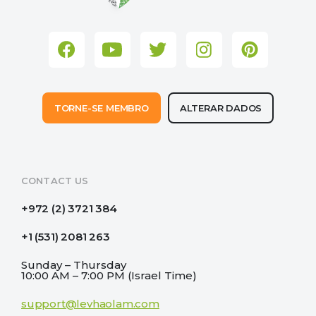
+972 (2) 3721 384
(Israel)
Horário de funcionamento:
Domingo - quinta
10h - 19h (horário de Israel)
TORNE-SE MEMBRO
ALTERAR DADOS
CONTACT US
+972 (2) 3721 384
+1 (531) 2081 263
Sunday – Thursday
10:00 AM – 7:00 PM (Israel Time)
support@levhaolam.com