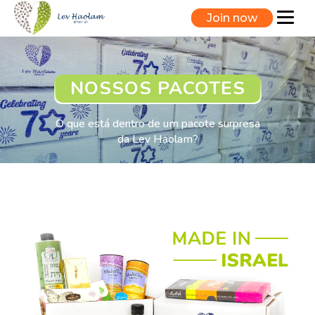
Join now
NOSSOS PACOTES
O que está dentro de um pacote surpresa
da Lev Haolam?